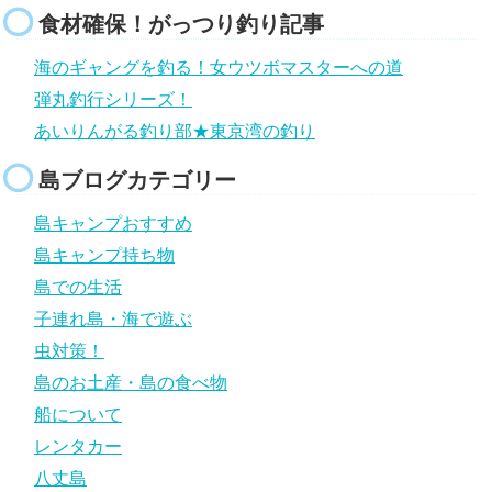
食材確保！がっつり釣り記事
海のギャングを釣る！女ウツボマスターへの道
弾丸釣行シリーズ！
あいりんがる釣り部★東京湾の釣り
島ブログカテゴリー
島キャンプおすすめ
島キャンプ持ち物
島での生活
子連れ島・海で遊ぶ
虫対策！
島のお土産・島の食べ物
船について
レンタカー
八丈島