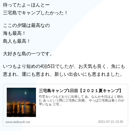
待ってたよ～ほんとー
三宅島でキャンプしたかった！
ここの夕陽は最高なの
海も最高！
島人も最高！
大好きな島の一つです。
いつもより短めの4泊5日でしたが、お天気も良く、魚にも
恵まれ、運にも恵まれ、新しい出会いにも恵まれました。
三宅島キャンプ1日目【２０２１夏キャンプ】
竹芝をいつもどおりに出発して あ。なんか今日はよく寝れ
た あっという間に三宅島に到着。 やっぱ三宅島は着くのが
早いなぁ 三宅...
2021-07-21 13:30
www.dellosoft.net