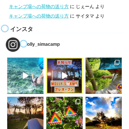
キャンプ場への荷物の送り方
に
じぇーん
より
キャンプ場への荷物の送り方
に
サイタマ
より
インスタ
molly_simacamp