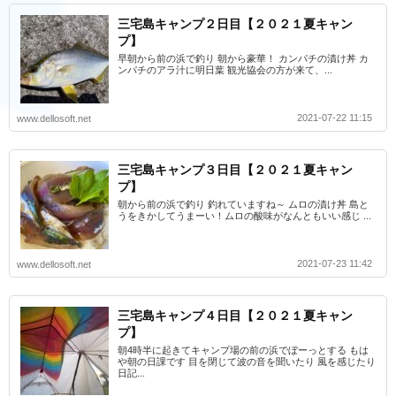
三宅島キャンプ２日目【２０２１夏キャン
プ】
早朝から前の浜で釣り 朝から豪華！ カンパチの漬け丼 カ
ンパチのアラ汁に明日葉 観光協会の方が来て、...
2021-07-22 11:15
www.dellosoft.net
三宅島キャンプ３日目【２０２１夏キャン
プ】
朝から前の浜で釣り 釣れていますね～ ムロの漬け丼 島と
うをきかしてうまーい！ムロの酸味がなんともいい感じ ...
2021-07-23 11:42
www.dellosoft.net
三宅島キャンプ４日目【２０２１夏キャン
プ】
朝4時半に起きてキャンプ場の前の浜でぼーっとする もは
や朝の日課です 目を閉じて波の音を聞いたり 風を感じたり
日記...