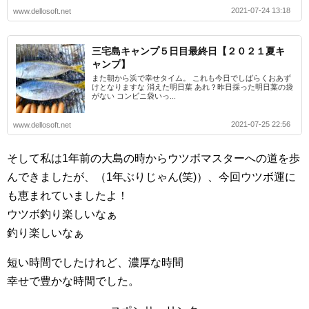
2021-07-24 13:18
www.dellosoft.net
三宅島キャンプ５日目最終日【２０２１夏キ
ャンプ】
また朝から浜で幸せタイム。 これも今日でしばらくおあず
けとなりますな 消えた明日葉 あれ？昨日採った明日葉の袋
がない コンビニ袋いっ...
2021-07-25 22:56
www.dellosoft.net
そして私は1年前の大島の時からウツボマスターへの道を歩
んできましたが、（1年ぶりじゃん(笑)）、今回ウツボ運に
も恵まれていましたよ！
ウツボ釣り楽しいなぁ
釣り楽しいなぁ
短い時間でしたけれど、濃厚な時間
幸せで豊かな時間でした。