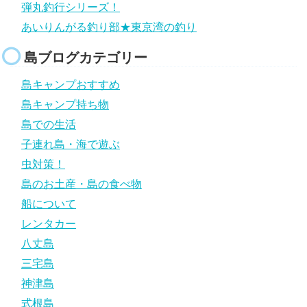
弾丸釣行シリーズ！
あいりんがる釣り部★東京湾の釣り
島ブログカテゴリー
島キャンプおすすめ
島キャンプ持ち物
島での生活
子連れ島・海で遊ぶ
虫対策！
島のお土産・島の食べ物
船について
レンタカー
八丈島
三宅島
神津島
式根島