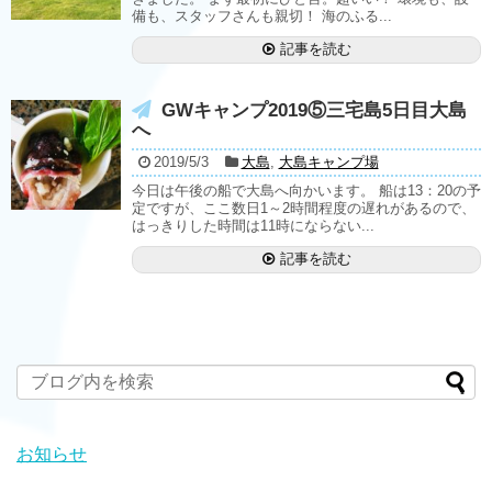
備も、スタッフさんも親切！ 海のふる...
記事を読む
GWキャンプ2019⑤三宅島5日目大島
へ
2019/5/3
大島
,
大島キャンプ場
今日は午後の船で大島へ向かいます。 船は13：20の予
定ですが、ここ数日1～2時間程度の遅れがあるので、
はっきりした時間は11時にならない...
記事を読む
お知らせ