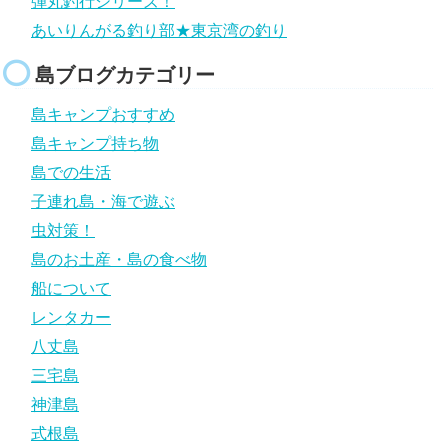
弾丸釣行シリーズ！
あいりんがる釣り部★東京湾の釣り
島ブログカテゴリー
島キャンプおすすめ
島キャンプ持ち物
島での生活
子連れ島・海で遊ぶ
虫対策！
島のお土産・島の食べ物
船について
レンタカー
八丈島
三宅島
神津島
式根島