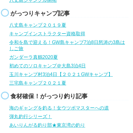
八丈島ジャングル開拓
がっつりキャンプ記事
八丈島キャンプ２０１９夏
キャンプインストラクター資格取得
令和を島で迎える！GW島キャンプ7泊8日怒涛の3島は
しご旅
ガンダーラ真鶴2020夏
初めてのソロキャンプ＠大島3泊4日
玉川キャンプ村3泊4日【２０２１GWキャンプ】
三宅島キャンプ２０２１夏
食材確保！がっつり釣り記事
海のギャングを釣る！女ウツボマスターへの道
弾丸釣行シリーズ！
あいりんがる釣り部★東京湾の釣り