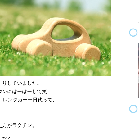
たりしていました。
ウンにはーはーして笑
、レンタカー一日代って、
た方がラクチン。
もなく、