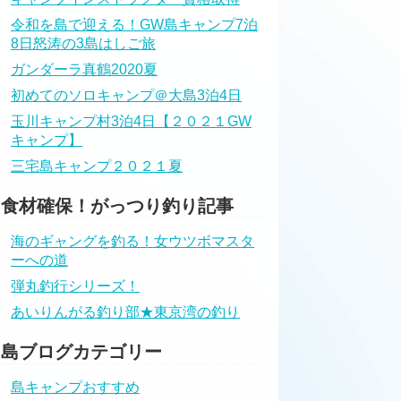
令和を島で迎える！GW島キャンプ7泊
8日怒涛の3島はしご旅
ガンダーラ真鶴2020夏
初めてのソロキャンプ＠大島3泊4日
玉川キャンプ村3泊4日【２０２１GW
キャンプ】
三宅島キャンプ２０２１夏
食材確保！がっつり釣り記事
海のギャングを釣る！女ウツボマスタ
ーへの道
弾丸釣行シリーズ！
あいりんがる釣り部★東京湾の釣り
島ブログカテゴリー
島キャンプおすすめ