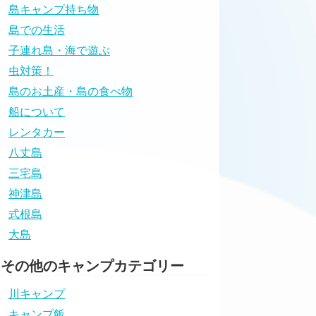
島キャンプ持ち物
島での生活
子連れ島・海で遊ぶ
虫対策！
島のお土産・島の食べ物
船について
レンタカー
八丈島
三宅島
神津島
式根島
大島
その他のキャンプカテゴリー
川キャンプ
キャンプ飯