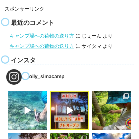
スポンサーリンク
最近のコメント
キャンプ場への荷物の送り方
に
じぇーん
より
キャンプ場への荷物の送り方
に
サイタマ
より
インスタ
molly_simacamp