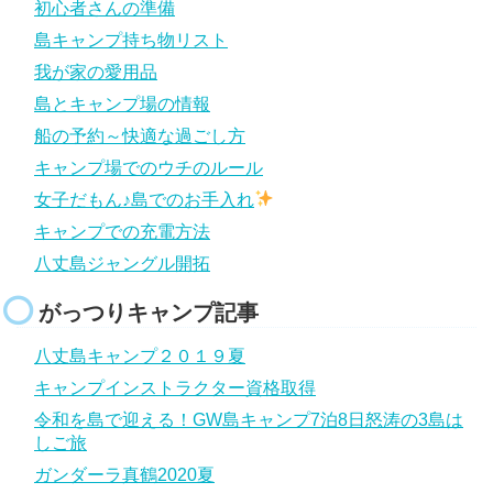
初心者さんの準備
島キャンプ持ち物リスト
我が家の愛用品
島とキャンプ場の情報
船の予約～快適な過ごし方
キャンプ場でのウチのルール
女子だもん♪島でのお手入れ
キャンプでの充電方法
八丈島ジャングル開拓
がっつりキャンプ記事
八丈島キャンプ２０１９夏
キャンプインストラクター資格取得
令和を島で迎える！GW島キャンプ7泊8日怒涛の3島は
しご旅
ガンダーラ真鶴2020夏