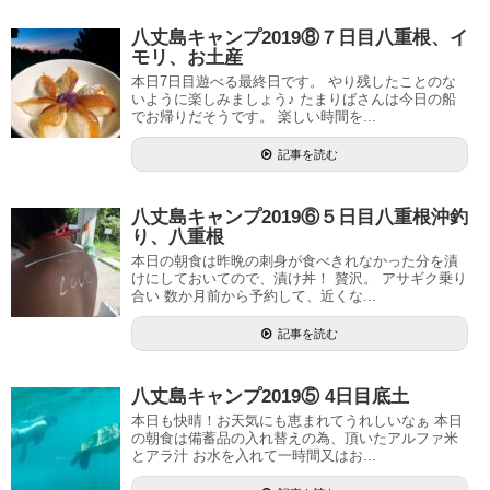
八丈島キャンプ2019⑧７日目八重根、イ
モリ、お土産
本日7日目遊べる最終日です。 やり残したことのな
いように楽しみましょう♪ たまりばさんは今日の船
でお帰りだそうです。 楽しい時間を...
記事を読む
八丈島キャンプ2019⑥５日目八重根沖釣
り、八重根
本日の朝食は昨晩の刺身が食べきれなかった分を漬
けにしておいてので、漬け丼！ 贅沢。 アサギク乗り
合い 数か月前から予約して、近くな...
記事を読む
八丈島キャンプ2019⑤ 4日目底土
本日も快晴！お天気にも恵まれてうれしいなぁ 本日
の朝食は備蓄品の入れ替えの為、頂いたアルファ米
とアラ汁 お水を入れて一時間又はお...