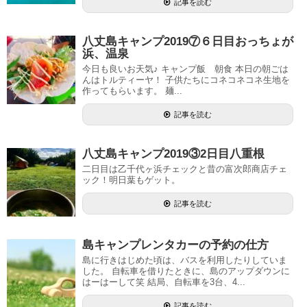
記事を読む
八丈島キャンプ2019⑦６日目おっちょが
浜、温泉
今日も良いお天気♪ キャンプ飯 朝食 本日の朝ごは
んはトルティーヤ！ 子供たちにコネコネコネ生地を
作ってもらいます。 麺...
記事を読む
八丈島キャンプ2019③2日目八重根
二日目は乙千代ヶ浜チェックと昔の富次郎商店チェ
ック！明日葉もゲット。
記事を読む
島キャンプレンタカーの予約の仕方
島に行きはじめた頃は、バスを利用したりしていま
した。 自転車を借りたときに、島のアップダウンに
はーはーして笑 結局、自転車を3台、4...
記事を読む