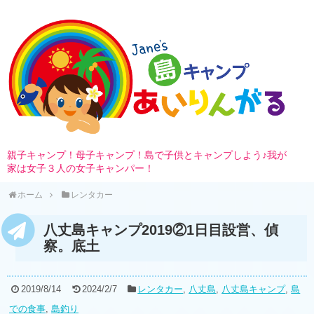
親子キャンプ！母子キャンプ！島で子供とキャンプしよう♪我が
家は女子３人の女子キャンパー！
ホーム
レンタカー
八丈島キャンプ2019②1日目設営、偵
察。底土
2019/8/14
2024/2/7
レンタカー
,
八丈島
,
八丈島キャンプ
,
島
での食事
,
島釣り