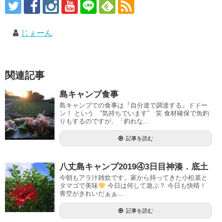
じぇーん
関連記事
島キャンプ食事
島キャンプでの食事は『自分達で調達する』ドドー
ン！ という ”気持ちでいます” 笑 食材確保で魚釣
りもするのですが、「釣れな...
記事を読む
八丈島キャンプ2019④3日目神湊．底土
今朝もアラ汁雑炊です。家から持ってきた小松菜と
タマゴで美味
今日は何して遊ぶ？ 今日も快晴！
青空がきれいだぁぁ...
記事を読む