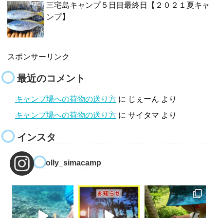
三宅島キャンプ５日目最終日【２０２１夏キャ
ンプ】
スポンサーリンク
最近のコメント
キャンプ場への荷物の送り方
に
じぇーん
より
キャンプ場への荷物の送り方
に
サイタマ
より
インスタ
molly_simacamp