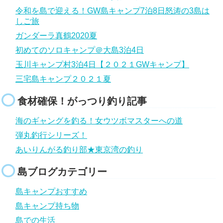
令和を島で迎える！GW島キャンプ7泊8日怒涛の3島は
しご旅
ガンダーラ真鶴2020夏
初めてのソロキャンプ＠大島3泊4日
玉川キャンプ村3泊4日【２０２１GWキャンプ】
三宅島キャンプ２０２１夏
食材確保！がっつり釣り記事
海のギャングを釣る！女ウツボマスターへの道
弾丸釣行シリーズ！
あいりんがる釣り部★東京湾の釣り
島ブログカテゴリー
島キャンプおすすめ
島キャンプ持ち物
島での生活