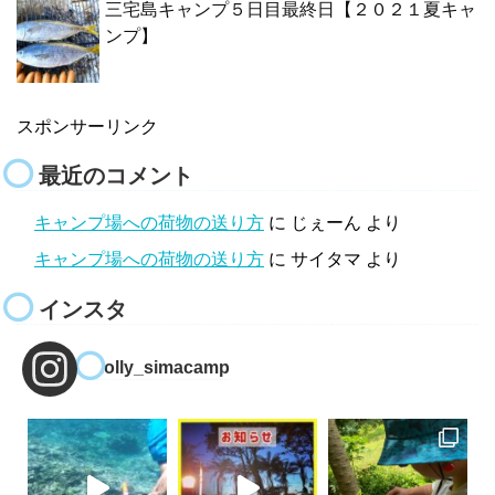
三宅島キャンプ５日目最終日【２０２１夏キャ
ンプ】
スポンサーリンク
最近のコメント
キャンプ場への荷物の送り方
に
じぇーん
より
キャンプ場への荷物の送り方
に
サイタマ
より
インスタ
molly_simacamp