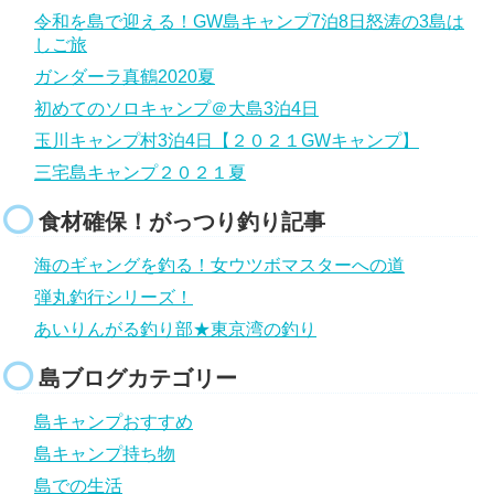
令和を島で迎える！GW島キャンプ7泊8日怒涛の3島は
しご旅
ガンダーラ真鶴2020夏
初めてのソロキャンプ＠大島3泊4日
玉川キャンプ村3泊4日【２０２１GWキャンプ】
三宅島キャンプ２０２１夏
食材確保！がっつり釣り記事
海のギャングを釣る！女ウツボマスターへの道
弾丸釣行シリーズ！
あいりんがる釣り部★東京湾の釣り
島ブログカテゴリー
島キャンプおすすめ
島キャンプ持ち物
島での生活