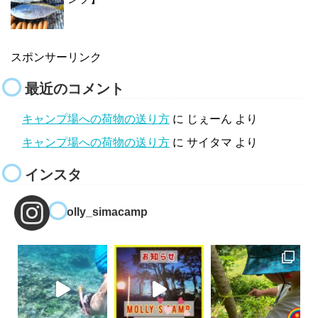
スポンサーリンク
最近のコメント
キャンプ場への荷物の送り方
に
じぇーん
より
キャンプ場への荷物の送り方
に
サイタマ
より
インスタ
molly_simacamp