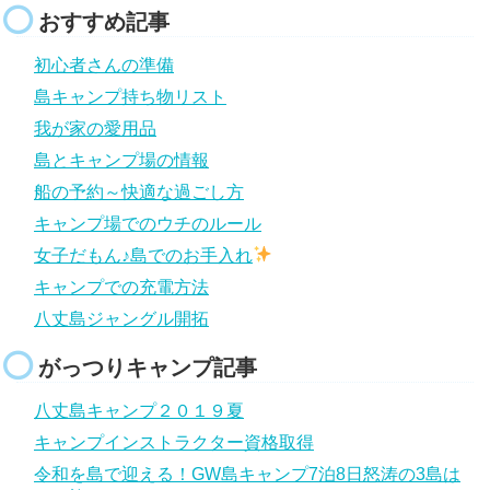
おすすめ記事
初心者さんの準備
島キャンプ持ち物リスト
我が家の愛用品
島とキャンプ場の情報
船の予約～快適な過ごし方
キャンプ場でのウチのルール
女子だもん♪島でのお手入れ
キャンプでの充電方法
八丈島ジャングル開拓
がっつりキャンプ記事
八丈島キャンプ２０１９夏
キャンプインストラクター資格取得
令和を島で迎える！GW島キャンプ7泊8日怒涛の3島は