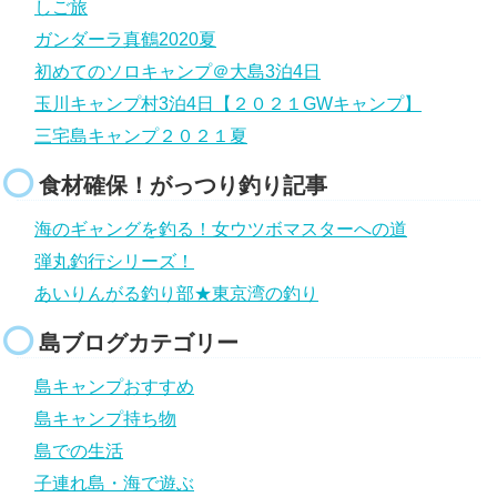
しご旅
ガンダーラ真鶴2020夏
初めてのソロキャンプ＠大島3泊4日
玉川キャンプ村3泊4日【２０２１GWキャンプ】
三宅島キャンプ２０２１夏
食材確保！がっつり釣り記事
海のギャングを釣る！女ウツボマスターへの道
弾丸釣行シリーズ！
あいりんがる釣り部★東京湾の釣り
島ブログカテゴリー
島キャンプおすすめ
島キャンプ持ち物
島での生活
子連れ島・海で遊ぶ