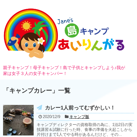
親子キャンプ！母子キャンプ！島で子供とキャンプしよう♪我が
家は女子３人の女子キャンパー！
「
キャンプカレー
」
一覧
カレー1人前ってむずかしい！
2020/12/9
キャンプ飯
キャンプディレクターの資格取得の為に、1泊2日の実
技講習＆試験に行った時、食事の準備を火起こしから
片付けまで1人でやる時があるんだけど、その...