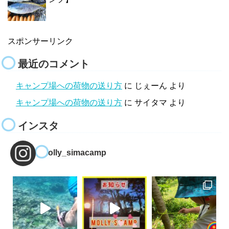
スポンサーリンク
最近のコメント
キャンプ場への荷物の送り方
に
じぇーん
より
キャンプ場への荷物の送り方
に
サイタマ
より
インスタ
molly_simacamp