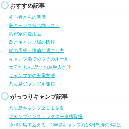
おすすめ記事
初心者さんの準備
島キャンプ持ち物リスト
我が家の愛用品
島とキャンプ場の情報
船の予約～快適な過ごし方
キャンプ場でのウチのルール
女子だもん♪島でのお手入れ
キャンプでの充電方法
八丈島ジャングル開拓
がっつりキャンプ記事
八丈島キャンプ２０１９夏
キャンプインストラクター資格取得
令和を島で迎える！GW島キャンプ7泊8日怒涛の3島は