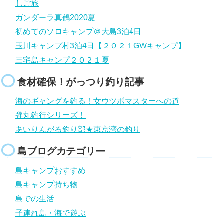
しご旅
ガンダーラ真鶴2020夏
初めてのソロキャンプ＠大島3泊4日
玉川キャンプ村3泊4日【２０２１GWキャンプ】
三宅島キャンプ２０２１夏
食材確保！がっつり釣り記事
海のギャングを釣る！女ウツボマスターへの道
弾丸釣行シリーズ！
あいりんがる釣り部★東京湾の釣り
島ブログカテゴリー
島キャンプおすすめ
島キャンプ持ち物
島での生活
子連れ島・海で遊ぶ