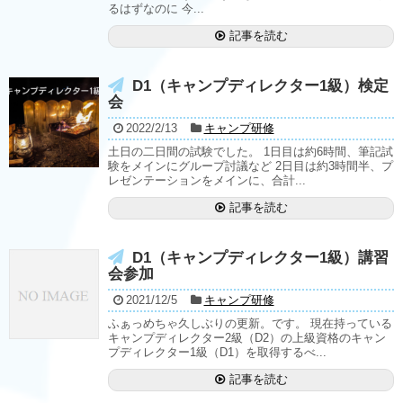
るはずなのに 今...
記事を読む
D1（キャンプディレクター1級）検定
会
2022/2/13
キャンプ研修
土日の二日間の試験でした。 1日目は約6時間、筆記試
験をメインにグループ討議など 2日目は約3時間半、プ
レゼンテーションをメインに、合計...
記事を読む
D1（キャンプディレクター1級）講習
会参加
2021/12/5
キャンプ研修
ふぁっめちゃ久しぶりの更新。です。 現在持っている
キャンプディレクター2級（D2）の上級資格のキャン
プディレクター1級（D1）を取得するべ...
記事を読む