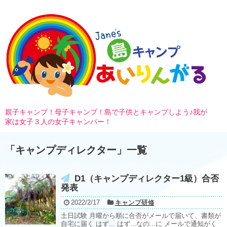
親子キャンプ！母子キャンプ！島で子供とキャンプしよう♪我が
家は女子３人の女子キャンパー！
「
キャンプディレクター
」
一覧
D1（キャンプディレクター1級）合否
発表
2022/2/17
キャンプ研修
土日試験 月曜から順に合否がメールで届いて、書類が
自宅に届く はず... はず...なの...に メールで通知がく