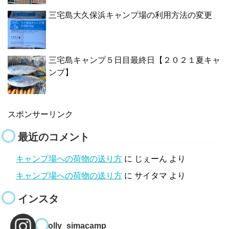
三宅島大久保浜キャンプ場の利用方法の変更
三宅島キャンプ５日目最終日【２０２１夏キャ
ンプ】
スポンサーリンク
最近のコメント
キャンプ場への荷物の送り方
に
じぇーん
より
キャンプ場への荷物の送り方
に
サイタマ
より
インスタ
molly_simacamp