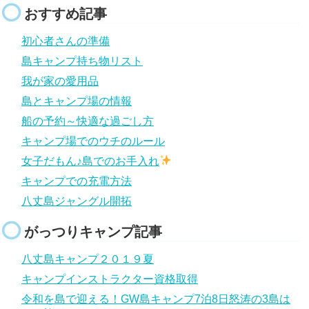
おすすめ記事
初心者さんの準備
島キャンプ持ち物リスト
我が家の愛用品
島とキャンプ場の情報
船の予約～快適な過ごし方
キャンプ場でのウチのルール
女子だもん♪島でのお手入れ
キャンプでの充電方法
八丈島ジャングル開拓
がっつりキャンプ記事
八丈島キャンプ２０１９夏
キャンプインストラクター資格取得
令和を島で迎える！GW島キャンプ7泊8日怒涛の3島は