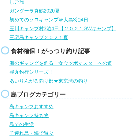
しご旅
ガンダーラ真鶴2020夏
初めてのソロキャンプ＠大島3泊4日
玉川キャンプ村3泊4日【２０２１GWキャンプ】
三宅島キャンプ２０２１夏
食材確保！がっつり釣り記事
海のギャングを釣る！女ウツボマスターへの道
弾丸釣行シリーズ！
あいりんがる釣り部★東京湾の釣り
島ブログカテゴリー
島キャンプおすすめ
島キャンプ持ち物
島での生活
子連れ島・海で遊ぶ