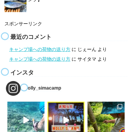
スポンサーリンク
最近のコメント
キャンプ場への荷物の送り方
に
じぇーん
より
キャンプ場への荷物の送り方
に
サイタマ
より
インスタ
molly_simacamp