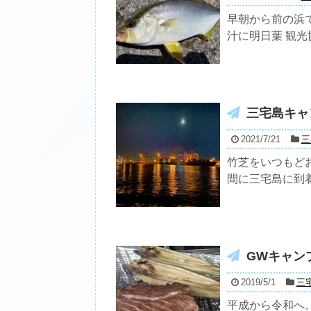
早朝から前の浜で
汁に明日葉 観光
三宅島キャ
2021/7/21
三
竹芝をいつもど
間に三宅島に到着
GWキャン
2019/5/1
三
平成から令和へ