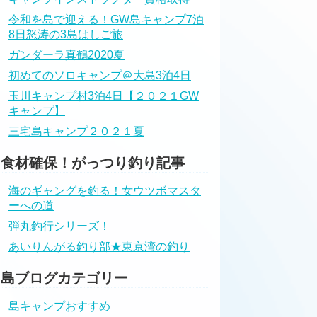
令和を島で迎える！GW島キャンプ7泊
8日怒涛の3島はしご旅
ガンダーラ真鶴2020夏
初めてのソロキャンプ＠大島3泊4日
玉川キャンプ村3泊4日【２０２１GW
キャンプ】
三宅島キャンプ２０２１夏
食材確保！がっつり釣り記事
海のギャングを釣る！女ウツボマスタ
ーへの道
弾丸釣行シリーズ！
あいりんがる釣り部★東京湾の釣り
島ブログカテゴリー
島キャンプおすすめ