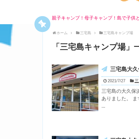
親子キャンプ！母子キャンプ！島で子供
ホーム
三宅島
三宅島キャンプ場
「
三宅島キャンプ場
」
三宅島大久
2021/7/27
三
三宅島の大久保
ありました。 
...