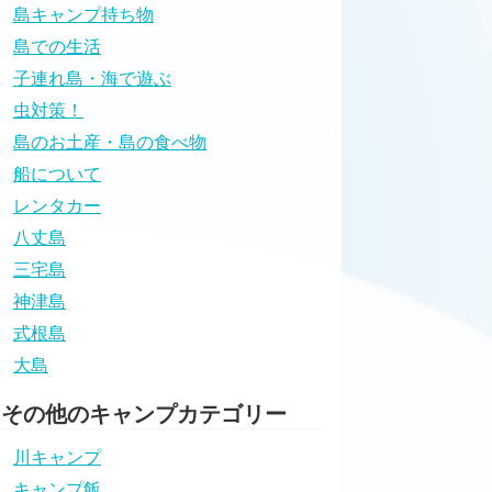
島キャンプ持ち物
島での生活
子連れ島・海で遊ぶ
虫対策！
島のお土産・島の食べ物
船について
レンタカー
八丈島
三宅島
神津島
式根島
大島
その他のキャンプカテゴリー
川キャンプ
キャンプ飯