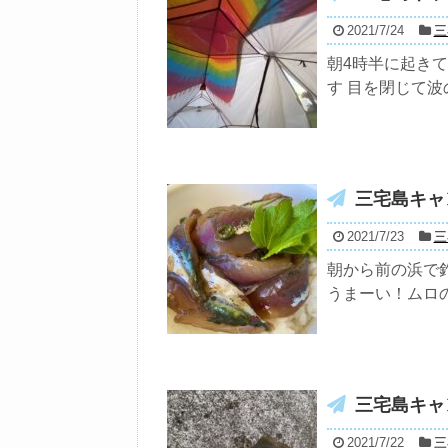
2021/7/24
三
朝4時半に起き
す 目を閉じて波の
三宅島キャ
2021/7/23
三
朝から前の浜で釣
うまーい！ムロの
三宅島キャ
2021/7/22
三