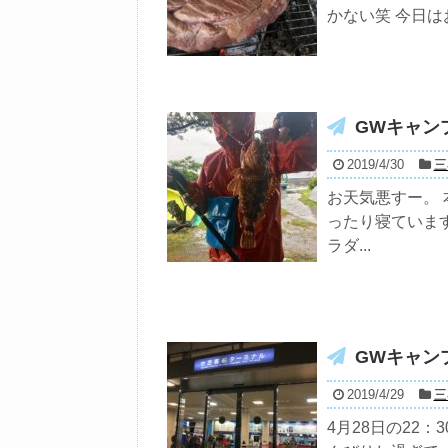
かない笑 今日は
GWキャン
2019/4/30
三
お天気悪すー。
ったり寝ていま
ラダ...
GWキャン
2019/4/29
三
4月28日の22