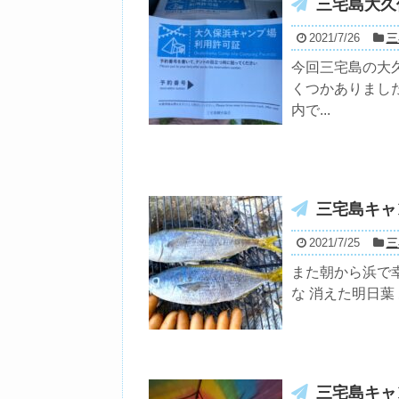
三宅島大久
2021/7/26
三
今回三宅島の大
くつかありました
内で...
三宅島キャ
2021/7/25
三
また朝から浜で
な 消えた明日葉
三宅島キャ