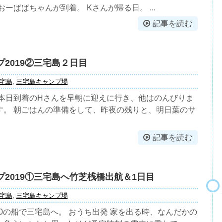
おーぱぱちゃんが到着。 Kさんが帰る日。 ...
記事を読む
プ2019②三宅島２日目
宅島
,
三宅島キャンプ場
 本日到着のHさんを早朝に迎えに行き、他はのんびりま
す。 朝ごはんの準備をして、昨夜の残りと、明日葉のサ
記事を読む
プ2019①三宅島へ竹芝桟橋出航＆1日目
宅島
,
三宅島キャンプ場
：30の船で三宅島へ。 おうち出発 家を出る時、なんだかの