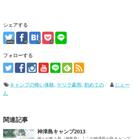
シェアする
error
0
0
フォローする
キャンプの怖い体験
,
ゲリラ豪雨
,
初めての
じぇー
ん
関連記事
神津島キャンプ2013
神々が集う島（神集島）！この神津島が島キャンプ