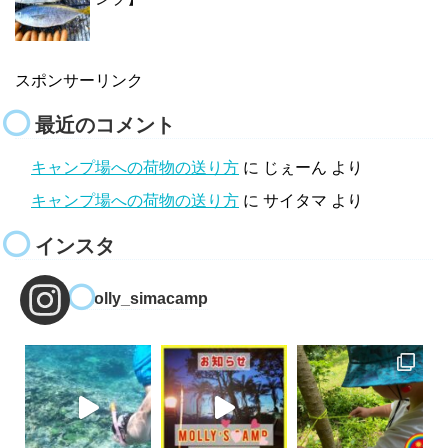
スポンサーリンク
最近のコメント
キャンプ場への荷物の送り方
に
じぇーん
より
キャンプ場への荷物の送り方
に
サイタマ
より
インスタ
molly_simacamp