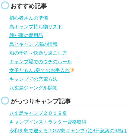
おすすめ記事
初心者さんの準備
島キャンプ持ち物リスト
我が家の愛用品
島とキャンプ場の情報
船の予約～快適な過ごし方
キャンプ場でのウチのルール
女子だもん♪島でのお手入れ
キャンプでの充電方法
八丈島ジャングル開拓
がっつりキャンプ記事
八丈島キャンプ２０１９夏
キャンプインストラクター資格取得
令和を島で迎える！GW島キャンプ7泊8日怒涛の3島は