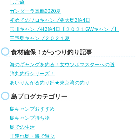
しご旅
ガンダーラ真鶴2020夏
初めてのソロキャンプ＠大島3泊4日
玉川キャンプ村3泊4日【２０２１GWキャンプ】
三宅島キャンプ２０２１夏
食材確保！がっつり釣り記事
海のギャングを釣る！女ウツボマスターへの道
弾丸釣行シリーズ！
あいりんがる釣り部★東京湾の釣り
島ブログカテゴリー
島キャンプおすすめ
島キャンプ持ち物
島での生活
子連れ島・海で遊ぶ