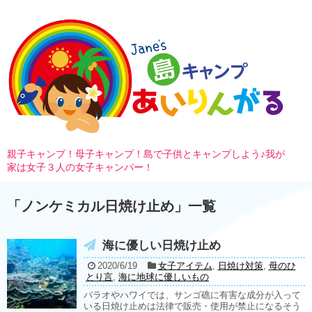
親子キャンプ！母子キャンプ！島で子供とキャンプしよう♪我が
家は女子３人の女子キャンパー！
「
ノンケミカル日焼け止め
」
一覧
海に優しい日焼け止め
2020/6/19
女子アイテム
,
日焼け対策
,
母のひ
とり言
,
海に地球に優しいもの
パラオやハワイでは、サンゴ礁に有害な成分が入って
いる日焼け止めは法律で販売・使用が禁止になるそう