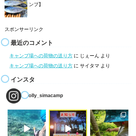
ンプ】
スポンサーリンク
最近のコメント
キャンプ場への荷物の送り方
に
じぇーん
より
キャンプ場への荷物の送り方
に
サイタマ
より
インスタ
molly_simacamp