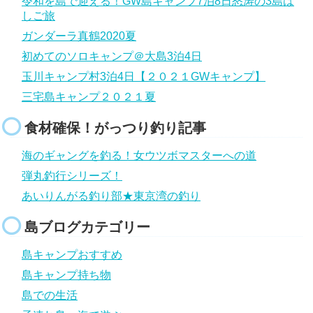
令和を島で迎える！GW島キャンプ7泊8日怒涛の3島は
しご旅
ガンダーラ真鶴2020夏
初めてのソロキャンプ＠大島3泊4日
玉川キャンプ村3泊4日【２０２１GWキャンプ】
三宅島キャンプ２０２１夏
食材確保！がっつり釣り記事
海のギャングを釣る！女ウツボマスターへの道
弾丸釣行シリーズ！
あいりんがる釣り部★東京湾の釣り
島ブログカテゴリー
島キャンプおすすめ
島キャンプ持ち物
島での生活