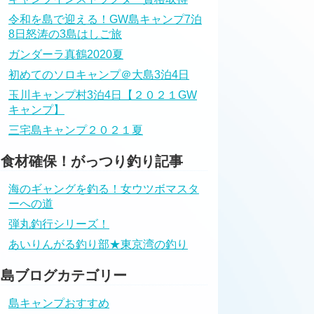
令和を島で迎える！GW島キャンプ7泊
8日怒涛の3島はしご旅
ガンダーラ真鶴2020夏
初めてのソロキャンプ＠大島3泊4日
玉川キャンプ村3泊4日【２０２１GW
キャンプ】
三宅島キャンプ２０２１夏
食材確保！がっつり釣り記事
海のギャングを釣る！女ウツボマスタ
ーへの道
弾丸釣行シリーズ！
あいりんがる釣り部★東京湾の釣り
島ブログカテゴリー
島キャンプおすすめ