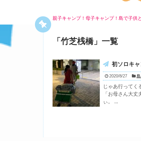
親子キャンプ！母子キャンプ！島で子供
「
竹芝桟橋
」
一覧
初ソロキャ
2020/8/27
島
じゃあ行ってく
「お母さん大丈
ぃ。 ...