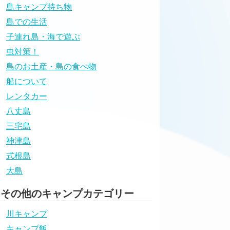
島キャンプ持ち物
島での生活
子連れ島・海で遊ぶ
虫対策！
島のお土産・島の食べ物
船について
レンタカー
八丈島
三宅島
神津島
式根島
大島
その他のキャンプカテゴリー
川キャンプ
キャンプ飯