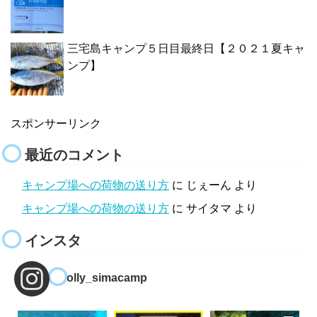
三宅島キャンプ５日目最終日【２０２１夏キャ
ンプ】
スポンサーリンク
最近のコメント
キャンプ場への荷物の送り方
に
じぇーん
より
キャンプ場への荷物の送り方
に
サイタマ
より
インスタ
molly_simacamp