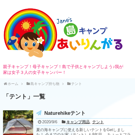
親子キャンプ！母子キャンプ！島で子供とキャンプしよう♪我が
家は女子３人の女子キャンパー！
ホーム
島キャンプ持ち物
テント
「
テント
」
一覧
Naturehikeテント
2020/9/6
キャンプ用品
,
テント
夏の海キャンプに使える新しいテントをGetしまし
た！ 今までのお家（テント）も8年目。 ちょっとフラ