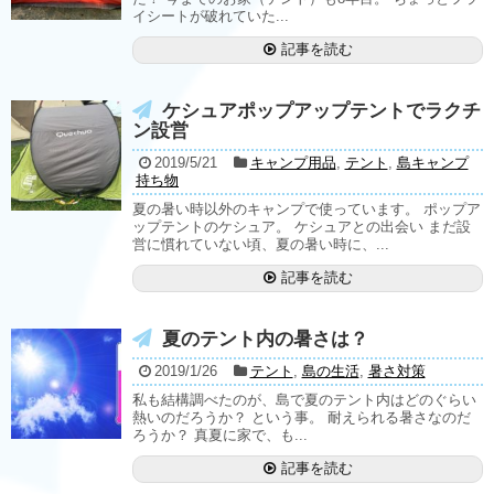
イシートが破れていた...
記事を読む
ケシュアポップアップテントでラクチ
ン設営
2019/5/21
キャンプ用品
,
テント
,
島キャンプ
持ち物
夏の暑い時以外のキャンプで使っています。 ポップア
ップテントのケシュア。 ケシュアとの出会い まだ設
営に慣れていない頃、夏の暑い時に、...
記事を読む
夏のテント内の暑さは？
2019/1/26
テント
,
島の生活
,
暑さ対策
私も結構調べたのが、島で夏のテント内はどのぐらい
熱いのだろうか？ という事。 耐えられる暑さなのだ
ろうか？ 真夏に家で、も...
記事を読む