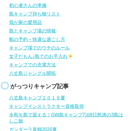
初心者さんの準備
島キャンプ持ち物リスト
我が家の愛用品
島とキャンプ場の情報
船の予約～快適な過ごし方
キャンプ場でのウチのルール
女子だもん♪島でのお手入れ
キャンプでの充電方法
八丈島ジャングル開拓
がっつりキャンプ記事
八丈島キャンプ２０１９夏
キャンプインストラクター資格取得
令和を島で迎える！GW島キャンプ7泊8日怒涛の3島は
しご旅
ガンダーラ真鶴2020夏