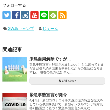
フォローする
GW島キャンプ
じぇーん
関連記事
来島自粛解除ですが…
緊急事態宣言も解除されましたね！ とは言ってもま
だまだ引き続き出来る事をしながらの生活になりま
すね。 現在の島の状況 そん...
記事を読む
緊急事態宣言が発令
4月7日、新型コロナウイルス感染症の急速な拡大を
している事態を受けて、新型インフルエンザ等対策
特別措置法に基づく緊急事態宣言が東京な...