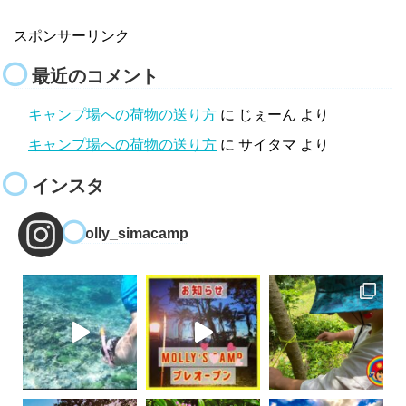
スポンサーリンク
最近のコメント
キャンプ場への荷物の送り方
に
じぇーん
より
キャンプ場への荷物の送り方
に
サイタマ
より
インスタ
molly_simacamp