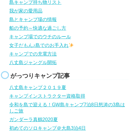
島キャンプ持ち物リスト
我が家の愛用品
島とキャンプ場の情報
船の予約～快適な過ごし方
キャンプ場でのウチのルール
女子だもん♪島でのお手入れ
キャンプでの充電方法
八丈島ジャングル開拓
がっつりキャンプ記事
八丈島キャンプ２０１９夏
キャンプインストラクター資格取得
令和を島で迎える！GW島キャンプ7泊8日怒涛の3島は
しご旅
ガンダーラ真鶴2020夏
初めてのソロキャンプ＠大島3泊4日