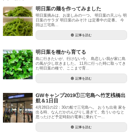
明日葉の麺を作ってみました
明日葉摘みは、お楽しみの一つ。 明日葉の天ぷら 明
日葉のサラダ 明日葉のみそ汁 は定番中の定番。 今
回は三宅島...
記事を読む
明日葉を種から育てる
島に行きたいが、行けない今、 島恋しい我が家に島
の風が少し吹きました。 11月に行った時に取ってき
た明日葉の種で、ここまで育...
記事を読む
GWキャンプ2019①三宅島へ竹芝桟橋出
航＆1日目
4月28日の22：30の船で三宅島へ。 おうち出発 家を
出る時、なんだかのんびりし過ぎて、危ういかなと
思ったけど予定時刻の電車に乗れて一...
記事を読む