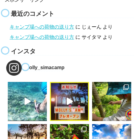
最近のコメント
キャンプ場への荷物の送り方
に
じぇーん
より
キャンプ場への荷物の送り方
に
サイタマ
より
インスタ
molly_simacamp