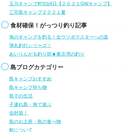
玉川キャンプ村3泊4日【２０２１GWキャンプ】
三宅島キャンプ２０２１夏
食材確保！がっつり釣り記事
海のギャングを釣る！女ウツボマスターへの道
弾丸釣行シリーズ！
あいりんがる釣り部★東京湾の釣り
島ブログカテゴリー
島キャンプおすすめ
島キャンプ持ち物
島での生活
子連れ島・海で遊ぶ
虫対策！
島のお土産・島の食べ物
船について