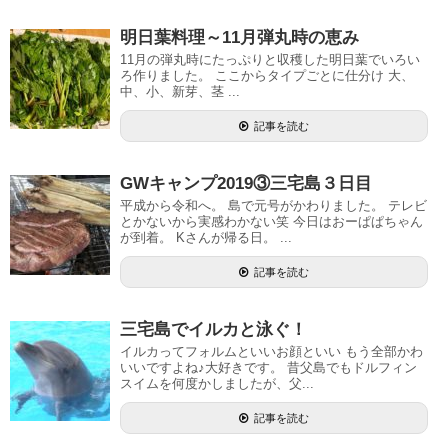
明日葉料理～11月弾丸時の恵み
11月の弾丸時にたっぷりと収穫した明日葉でいろい
ろ作りました。 ここからタイプごとに仕分け 大、
中、小、新芽、茎 ...
記事を読む
GWキャンプ2019③三宅島３日目
平成から令和へ。 島で元号がかわりました。 テレビ
とかないから実感わかない笑 今日はおーぱぱちゃん
が到着。 Kさんが帰る日。 ...
記事を読む
三宅島でイルカと泳ぐ！
イルカってフォルムといいお顔といい もう全部かわ
いいですよね♪大好きです。 昔父島でもドルフィン
スイムを何度かしましたが、父...
記事を読む