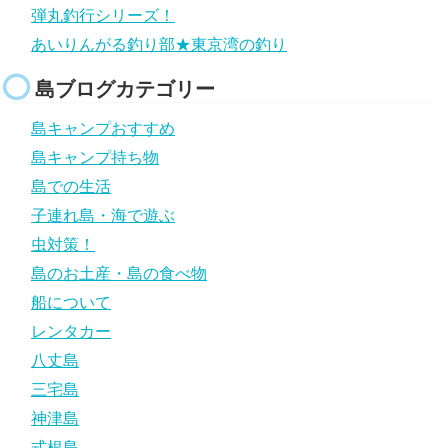
弾丸釣行シリーズ！
あいりんがる釣り部★東京湾の釣り
島ブログカテゴリー
島キャンプおすすめ
島キャンプ持ち物
島での生活
子連れ島・海で遊ぶ
虫対策！
島のお土産・島の食べ物
船について
レンタカー
八丈島
三宅島
神津島
式根島