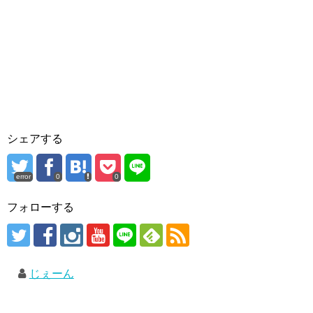
シェアする
error
0
0
フォローする
じぇーん