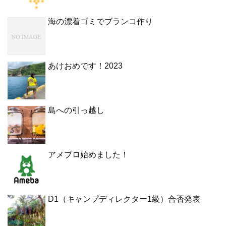
海の漂着ゴミでブランコ作り
あけおめです！2023
島への引っ越し
アメブロ始めました！
D1（キャンプディレクター1級）合否発表